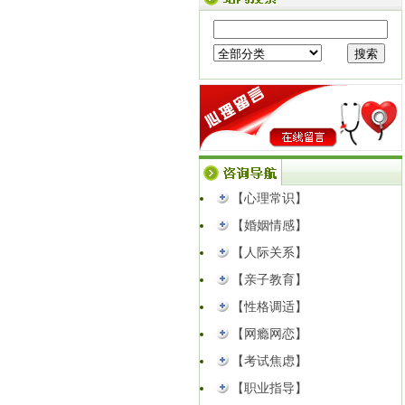
方寸造景，安放心绪｜樱飞心理「爱作
坊」植物微景观疗愈沙龙招募
【点击查
看】
公告｜临沂樱飞心理咨询中心成功获批
中国心理学会心理咨询师培训官方备案
资质...
【点击查看】
以心解婚姻矛盾｜高新区妇联公益心理
课堂圆满开讲！
【点击查看】
同事背后说你坏话？3种高情商回应，戒
【心理常识】
掉职场内耗
【点击查看】
【婚姻情感】
【人际关系】
【亲子教育】
【性格调适】
【网瘾网恋】
【考试焦虑】
【职业指导】