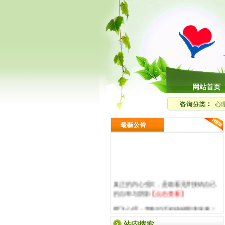
网站首页
心
真正的内心强大，是敢看见并接纳自己
的自卑与阴影
【点击查看】
樱飞心理・意象对话初级班圆满落幕｜
走进意象世界，读懂内在自我
【点击查
看】