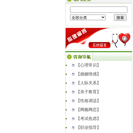
樱飞心理・意象对话初级班圆满落幕｜
走进意象世界，读懂内在自我
【点击查
看】
方寸造景，安放心绪｜樱飞心理「爱作
坊」植物微景观疗愈沙龙招募
【点击查
看】
公告｜临沂樱飞心理咨询中心成功获批
中国心理学会心理咨询师培训官方备案
资质...
【点击查看】
【心理常识】
以心解婚姻矛盾｜高新区妇联公益心理
课堂圆满开讲！
【点击查看】
【婚姻情感】
【人际关系】
【亲子教育】
【性格调适】
【网瘾网恋】
【考试焦虑】
【职业指导】