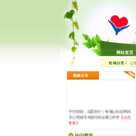
网站首页
心
守住情绪，温柔前行｜银雀山街道网格
员心理辅导专题培训会暖心开讲
【点击
查看】
真正的内心强大，是敢看见并接纳自己
的自卑与阴影
【点击查看】