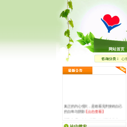
网站首页
心
真正的内心强大，是敢看见并接纳自己
的自卑与阴影
【点击查看】
樱飞心理・意象对话初级班圆满落幕｜
走进意象世界，读懂内在自我
【点击查