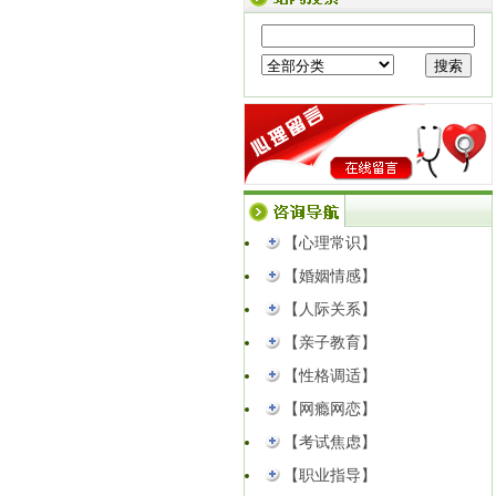
看】
方寸造景，安放心绪｜樱飞心理「爱作
坊」植物微景观疗愈沙龙招募
【点击查
看】
公告｜临沂樱飞心理咨询中心成功获批
中国心理学会心理咨询师培训官方备案
资质...
【点击查看】
以心解婚姻矛盾｜高新区妇联公益心理
课堂圆满开讲！
【点击查看】
同事背后说你坏话？3种高情商回应，戒
【心理常识】
掉职场内耗
【点击查看】
【婚姻情感】
【人际关系】
【亲子教育】
【性格调适】
【网瘾网恋】
【考试焦虑】
【职业指导】