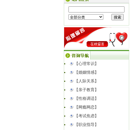
的自卑与阴影
【点击查看】
樱飞心理・意象对话初级班圆满落幕｜
走进意象世界，读懂内在自我
【点击查
看】
方寸造景，安放心绪｜樱飞心理「爱作
坊」植物微景观疗愈沙龙招募
【点击查
看】
公告｜临沂樱飞心理咨询中心成功获批
中国心理学会心理咨询师培训官方备案
资质...
【点击查看】
【心理常识】
以心解婚姻矛盾｜高新区妇联公益心理
【婚姻情感】
课堂圆满开讲！
【点击查看】
【人际关系】
【亲子教育】
【性格调适】
【网瘾网恋】
【考试焦虑】
【职业指导】