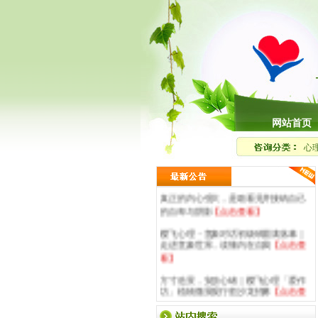
网站首页
心
真正的内心强大，是敢看见并接纳自己
的自卑与阴影
【点击查看】
樱飞心理・意象对话初级班圆满落幕｜
走进意象世界，读懂内在自我
【点击查
看】
方寸造景，安放心绪｜樱飞心理「爱作
坊」植物微景观疗愈沙龙招募
【点击查
看】