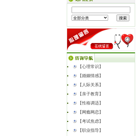
公告｜临沂樱飞心理咨询中心成功获批
中国心理学会心理咨询师培训官方备案
资质...
【点击查看】
以心解婚姻矛盾｜高新区妇联公益心理
课堂圆满开讲！
【点击查看】
同事背后说你坏话？3种高情商回应，戒
掉职场内耗
【点击查看】
【心理常识】
【婚姻情感】
【人际关系】
【亲子教育】
【性格调适】
【网瘾网恋】
【考试焦虑】
【职业指导】