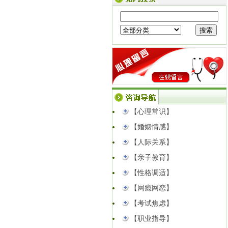
公告｜临沂樱飞心理咨询中心成功获批
中国心理学会心理咨询师培训官方备案
资质...
【点击查看】
以心解婚姻矛盾｜高新区妇联公益心理
课堂圆满开讲！
【点击查看】
同事背后说你坏话？3种高情商回应，戒
掉职场内耗
【点击查看】
【心理常识】
【婚姻情感】
【人际关系】
【亲子教育】
【性格调适】
【网瘾网恋】
【考试焦虑】
【职业指导】