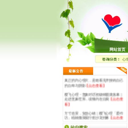
网站首页
心
真正的内心强大，是敢看见并接纳自己
的自卑与阴影
【点击查看】
樱飞心理・意象对话初级班圆满落幕｜
走进意象世界，读懂内在自我
【点击查
看】
方寸造景，安放心绪｜樱飞心理「爱作
坊」植物微景观疗愈沙龙招募
【点击查
看】